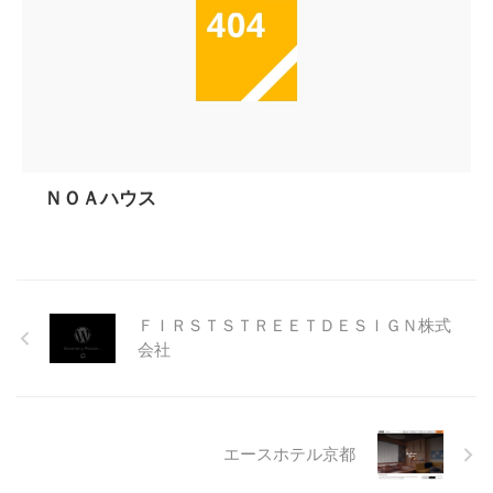
ＮＯＡハウス
ＦＩＲＳＴＳＴＲＥＥＴＤＥＳＩＧＮ株式
会社
エースホテル京都