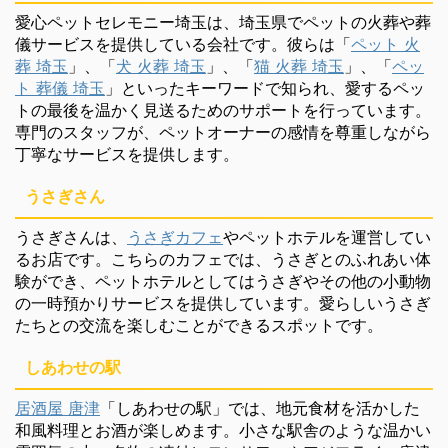
愛心ペットセレモニー埼玉は、埼玉県でペットの火葬や葬
儀サービスを提供している会社です。彼らは「
ペット 火
葬 埼玉
」、「
犬 火葬 埼玉
」、「
猫 火葬 埼玉
」、「
ペッ
ト 葬儀 埼玉
」といったキーワードで知られ、愛するペッ
トの最後を温かく見送るためのサポートを行っています。
専門のスタッフが、ペットオーナーの感情を尊重しながら
丁寧なサービスを提供します。
うさぎさん
うさぎさんは、
うさぎカフェ
やペットホテルを運営してい
るお店です。こちらのカフェでは、うさぎとのふれあい体
験ができ、ペットホテルとしてはうさぎやその他の小動物
の一時預かりサービスを提供しています。愛らしいうさぎ
たちとの交流を楽しむことができるスポットです。
しあわせの駅
居酒屋 唐津
「しあわせの駅」では、地元食材を活かした
和風料理とお酒が楽しめます。小さな駅舎のような温かい