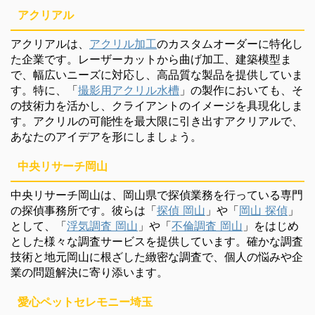
アクリアル
アクリアルは、
アクリル加工
のカスタムオーダーに特化し
た企業です。レーザーカットから曲げ加工、建築模型ま
で、幅広いニーズに対応し、高品質な製品を提供していま
す。特に、「
撮影用アクリル水槽
」の製作においても、そ
の技術力を活かし、クライアントのイメージを具現化しま
す。アクリルの可能性を最大限に引き出すアクリアルで、
あなたのアイデアを形にしましょう。
中央リサーチ岡山
中央リサーチ岡山は、岡山県で探偵業務を行っている専門
の探偵事務所です。彼らは「
探偵 岡山
」や「
岡山 探偵
」
として、「
浮気調査 岡山
」や「
不倫調査 岡山
」をはじめ
とした様々な調査サービスを提供しています。確かな調査
技術と地元岡山に根ざした緻密な調査で、個人の悩みや企
業の問題解決に寄り添います。
愛心ペットセレモニー埼玉