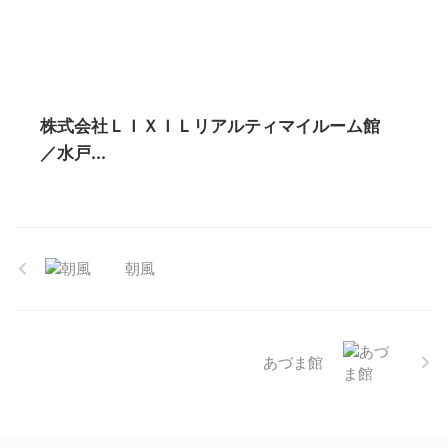
株式会社ＬＩＸＩＬリアルティマイルーム館
／水戸...
朝風
あづま館