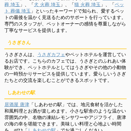
葬 埼玉
」、「
犬 火葬 埼玉
」、「
猫 火葬 埼玉
」、「
ペッ
ト 葬儀 埼玉
」といったキーワードで知られ、愛するペッ
トの最後を温かく見送るためのサポートを行っています。
専門のスタッフが、ペットオーナーの感情を尊重しながら
丁寧なサービスを提供します。
うさぎさん
うさぎさんは、
うさぎカフェ
やペットホテルを運営してい
るお店です。こちらのカフェでは、うさぎとのふれあい体
験ができ、ペットホテルとしてはうさぎやその他の小動物
の一時預かりサービスを提供しています。愛らしいうさぎ
たちとの交流を楽しむことができるスポットです。
しあわせの駅
居酒屋 唐津
「しあわせの駅」では、地元食材を活かした
和風料理とお酒が楽しめます。小さな駅舎のような温かい
雰囲気の中、名物の凍結レモンサワーやアジフライ、唐津
の海の幸を堪能できます。美味しい料理と心地よい時間
を、ぜひ「
しあわせの駅
」でお過ごしください。