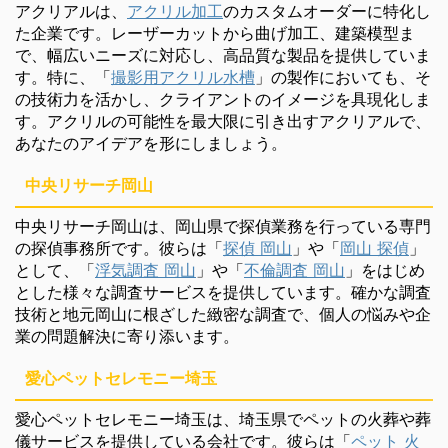
アクリアルは、
アクリル加工
のカスタムオーダーに特化し
た企業です。レーザーカットから曲げ加工、建築模型ま
で、幅広いニーズに対応し、高品質な製品を提供していま
す。特に、「
撮影用アクリル水槽
」の製作においても、そ
の技術力を活かし、クライアントのイメージを具現化しま
す。アクリルの可能性を最大限に引き出すアクリアルで、
あなたのアイデアを形にしましょう。
中央リサーチ岡山
中央リサーチ岡山は、岡山県で探偵業務を行っている専門
の探偵事務所です。彼らは「
探偵 岡山
」や「
岡山 探偵
」
として、「
浮気調査 岡山
」や「
不倫調査 岡山
」をはじめ
とした様々な調査サービスを提供しています。確かな調査
技術と地元岡山に根ざした緻密な調査で、個人の悩みや企
業の問題解決に寄り添います。
愛心ペットセレモニー埼玉
愛心ペットセレモニー埼玉は、埼玉県でペットの火葬や葬
儀サービスを提供している会社です。彼らは「
ペット 火