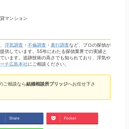
貸マンション
、
浮気調査
・
不倫調査
・
素行調査
など、プロの探偵が
提供しています。55年にわたる探偵業界での実績と
ています。追跡技術の高さでも知られており、浮気や
ーチ広島本社
にご相談ください。
のご相談なら
結婚相談所ブリッジ
へお任せ下さ
Share
Pocket