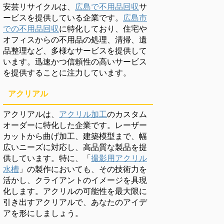
安芸リサイクルは、
広島で不用品回収
サ
ービスを提供している企業です。
広島市
での不用品回収
に特化しており、住宅や
オフィスからの不用品の処理、清掃、遺
品整理など、多様なサービスを提供して
います。迅速かつ信頼性の高いサービス
を提供することに注力しています。
アクリアル
アクリアルは、
アクリル加工
のカスタム
オーダーに特化した企業です。レーザー
カットから曲げ加工、建築模型まで、幅
広いニーズに対応し、高品質な製品を提
供しています。特に、「
撮影用アクリル
水槽
」の製作においても、その技術力を
活かし、クライアントのイメージを具現
化します。アクリルの可能性を最大限に
引き出すアクリアルで、あなたのアイデ
アを形にしましょう。