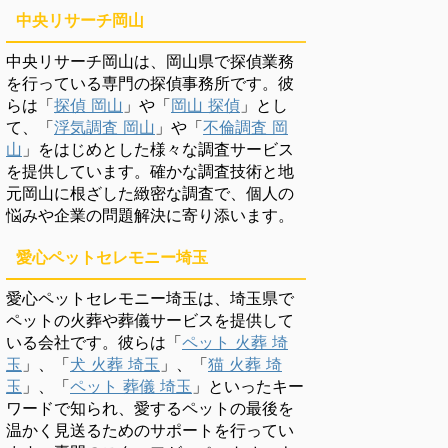
中央リサーチ岡山
中央リサーチ岡山は、岡山県で探偵業務
を行っている専門の探偵事務所です。彼
らは「
探偵 岡山
」や「
岡山 探偵
」とし
て、「
浮気調査 岡山
」や「
不倫調査 岡
山
」をはじめとした様々な調査サービス
を提供しています。確かな調査技術と地
元岡山に根ざした緻密な調査で、個人の
悩みや企業の問題解決に寄り添います。
愛心ペットセレモニー埼玉
愛心ペットセレモニー埼玉は、埼玉県で
ペットの火葬や葬儀サービスを提供して
いる会社です。彼らは「
ペット 火葬 埼
玉
」、「
犬 火葬 埼玉
」、「
猫 火葬 埼
玉
」、「
ペット 葬儀 埼玉
」といったキー
ワードで知られ、愛するペットの最後を
温かく見送るためのサポートを行ってい