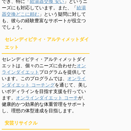
でき、特に「
給湯器交換 安い
」というニ
ーズにも対応しています。また、「
給湯
器交換どこに頼む
」という疑問に対して
も、彼らの経験豊富なサポートが役立つ
でしょう。
セレンディピティ・アルティメットダイ
エット
セレンディピティ・アルティメットダイ
エットは、個々のニーズに合わせた
オン
ラインダイエット
プログラムを提供して
います。このプログラムでは、
オンライ
ンダイエット コーチング
を通じて、美し
いボディラインを目指す支援を行ってい
ます。
オンラインダイエット コーチ
が、
健康的かつ効果的な体重管理をサポート
し、理想の体型達成を目指します。
安芸リサイクル