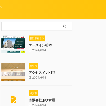
い。
長野県松本市
エースイン松本
2024/6/14
愛知県
アクセスイン刈谷
2024/6/14
滋賀県
有限会社ゑびす屋
2024/6/14