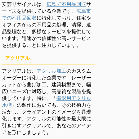
安芸リサイクルは、
広島で不用品回収
サ
ービスを提供している企業です。
広島市
での不用品回収
に特化しており、住宅や
オフィスからの不用品の処理、清掃、遺
品整理など、多様なサービスを提供して
います。迅速かつ信頼性の高いサービス
を提供することに注力しています。
アクリアル
アクリアルは、
アクリル加工
のカスタム
オーダーに特化した企業です。レーザー
カットから曲げ加工、建築模型まで、幅
広いニーズに対応し、高品質な製品を提
供しています。特に、「
撮影用アクリル
水槽
」の製作においても、その技術力を
活かし、クライアントのイメージを具現
化します。アクリルの可能性を最大限に
引き出すアクリアルで、あなたのアイデ
アを形にしましょう。