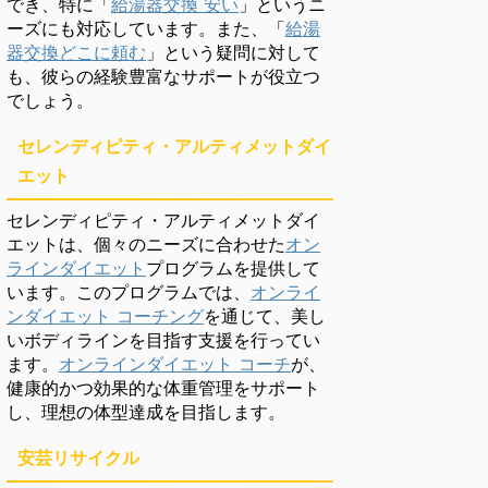
でき、特に「
給湯器交換 安い
」というニ
ーズにも対応しています。また、「
給湯
器交換どこに頼む
」という疑問に対して
も、彼らの経験豊富なサポートが役立つ
でしょう。
セレンディピティ・アルティメットダイ
エット
セレンディピティ・アルティメットダイ
エットは、個々のニーズに合わせた
オン
ラインダイエット
プログラムを提供して
います。このプログラムでは、
オンライ
ンダイエット コーチング
を通じて、美し
いボディラインを目指す支援を行ってい
ます。
オンラインダイエット コーチ
が、
健康的かつ効果的な体重管理をサポート
し、理想の体型達成を目指します。
安芸リサイクル