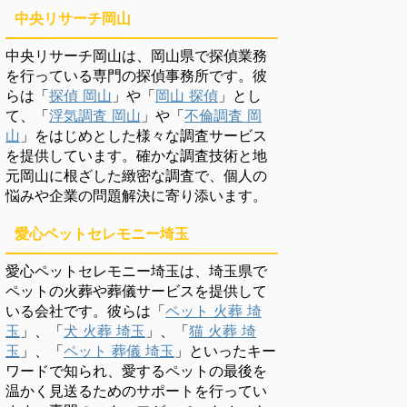
中央リサーチ岡山
中央リサーチ岡山は、岡山県で探偵業務
を行っている専門の探偵事務所です。彼
らは「
探偵 岡山
」や「
岡山 探偵
」とし
て、「
浮気調査 岡山
」や「
不倫調査 岡
山
」をはじめとした様々な調査サービス
を提供しています。確かな調査技術と地
元岡山に根ざした緻密な調査で、個人の
悩みや企業の問題解決に寄り添います。
愛心ペットセレモニー埼玉
愛心ペットセレモニー埼玉は、埼玉県で
ペットの火葬や葬儀サービスを提供して
いる会社です。彼らは「
ペット 火葬 埼
玉
」、「
犬 火葬 埼玉
」、「
猫 火葬 埼
玉
」、「
ペット 葬儀 埼玉
」といったキー
ワードで知られ、愛するペットの最後を
温かく見送るためのサポートを行ってい