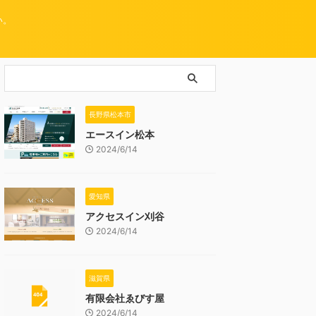
い。
長野県松本市
エースイン松本
2024/6/14
愛知県
アクセスイン刈谷
2024/6/14
滋賀県
有限会社ゑびす屋
2024/6/14