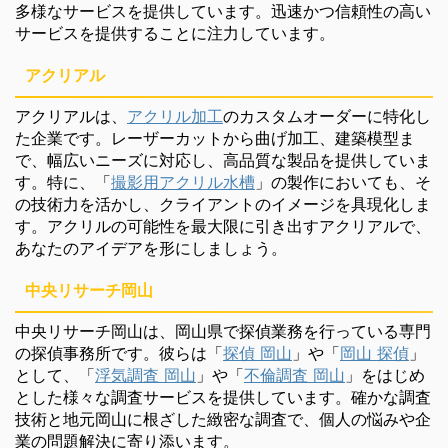
多様なサービスを提供しています。迅速かつ信頼性の高い
サービスを提供することに注力しています。
アクリアル
アクリアルは、
アクリル加工
のカスタムオーダーに特化し
た企業です。レーザーカットから曲げ加工、建築模型ま
で、幅広いニーズに対応し、高品質な製品を提供していま
す。特に、「
撮影用アクリル水槽
」の製作においても、そ
の技術力を活かし、クライアントのイメージを具現化しま
す。アクリルの可能性を最大限に引き出すアクリアルで、
あなたのアイデアを形にしましょう。
中央リサーチ岡山
中央リサーチ岡山は、岡山県で探偵業務を行っている専門
の探偵事務所です。彼らは「
探偵 岡山
」や「
岡山 探偵
」
として、「
浮気調査 岡山
」や「
不倫調査 岡山
」をはじめ
とした様々な調査サービスを提供しています。確かな調査
技術と地元岡山に根ざした緻密な調査で、個人の悩みや企
業の問題解決に寄り添います。