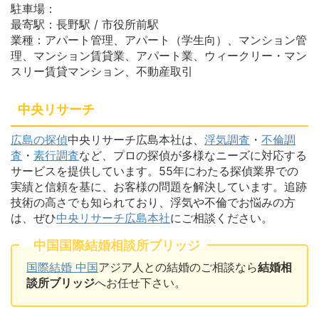
駐車場：
最寄駅：長野駅 / 市役所前駅
業種：アパート管理、アパート（学生向）、マンション管
理、マンション賃貸業、アパート業、ウィークリー・マン
スリー賃貸マンション、不動産取引
中央リサーチ
広島の探偵
中央リサーチ広島本社は、
浮気調査
・
不倫調
査
・
素行調査
など、プロの探偵が多様なニーズに対応する
サービスを提供しています。55年にわたる探偵業界での
実績と信頼を基に、お客様の問題を解決しています。追跡
技術の高さでも知られており、浮気や不倫でお悩みの方
は、ぜひ
中央リサーチ広島本社
にご相談ください。
中国国際結婚相談所ブリッジ
国際結婚 中国
アジア人との結婚のご相談なら
結婚相
談所ブリッジ
へお任せ下さい。