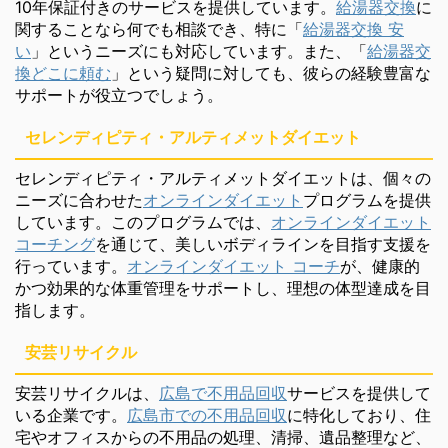
10年保証付きのサービスを提供しています。
給湯器交換
に
関することなら何でも相談でき、特に「
給湯器交換 安
い
」というニーズにも対応しています。また、「
給湯器交
換どこに頼む
」という疑問に対しても、彼らの経験豊富な
サポートが役立つでしょう。
セレンディピティ・アルティメットダイエット
セレンディピティ・アルティメットダイエットは、個々の
ニーズに合わせた
オンラインダイエット
プログラムを提供
しています。このプログラムでは、
オンラインダイエット
コーチング
を通じて、美しいボディラインを目指す支援を
行っています。
オンラインダイエット コーチ
が、健康的
かつ効果的な体重管理をサポートし、理想の体型達成を目
指します。
安芸リサイクル
安芸リサイクルは、
広島で不用品回収
サービスを提供して
いる企業です。
広島市での不用品回収
に特化しており、住
宅やオフィスからの不用品の処理、清掃、遺品整理など、