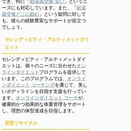
でき、特に「
給湯器交換 安い
」というニ
ーズにも対応しています。また、「
給湯
器交換どこに頼む
」という疑問に対して
も、彼らの経験豊富なサポートが役立つ
でしょう。
セレンディピティ・アルティメットダイ
エット
セレンディピティ・アルティメットダイ
エットは、個々のニーズに合わせた
オン
ラインダイエット
プログラムを提供して
います。このプログラムでは、
オンライ
ンダイエット コーチング
を通じて、美し
いボディラインを目指す支援を行ってい
ます。
オンラインダイエット コーチ
が、
健康的かつ効果的な体重管理をサポート
し、理想の体型達成を目指します。
安芸リサイクル