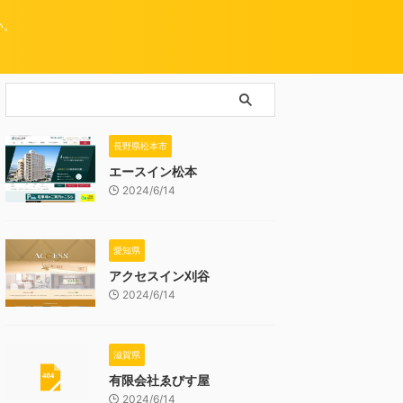
い。
長野県松本市
エースイン松本
2024/6/14
愛知県
アクセスイン刈谷
2024/6/14
滋賀県
有限会社ゑびす屋
2024/6/14