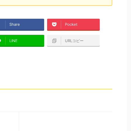
Share
Pocket
LINE
URLコピー