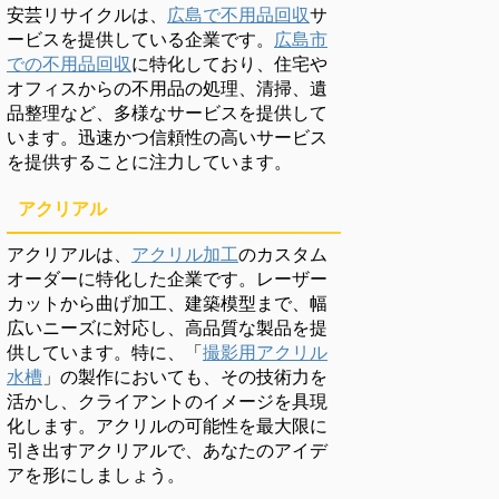
安芸リサイクルは、
広島で不用品回収
サ
ービスを提供している企業です。
広島市
での不用品回収
に特化しており、住宅や
オフィスからの不用品の処理、清掃、遺
品整理など、多様なサービスを提供して
います。迅速かつ信頼性の高いサービス
を提供することに注力しています。
アクリアル
アクリアルは、
アクリル加工
のカスタム
オーダーに特化した企業です。レーザー
カットから曲げ加工、建築模型まで、幅
広いニーズに対応し、高品質な製品を提
供しています。特に、「
撮影用アクリル
水槽
」の製作においても、その技術力を
活かし、クライアントのイメージを具現
化します。アクリルの可能性を最大限に
引き出すアクリアルで、あなたのアイデ
アを形にしましょう。