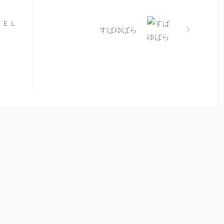
ＴＥＬ
すぱゆばら