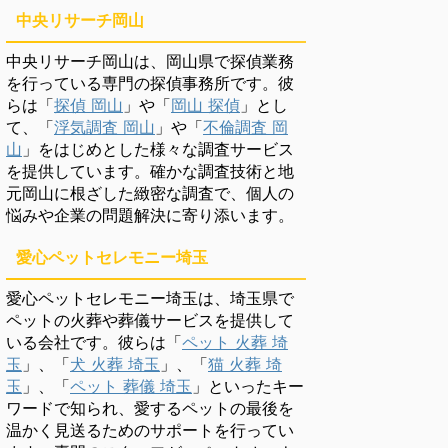
中央リサーチ岡山
中央リサーチ岡山は、岡山県で探偵業務
を行っている専門の探偵事務所です。彼
らは「
探偵 岡山
」や「
岡山 探偵
」とし
て、「
浮気調査 岡山
」や「
不倫調査 岡
山
」をはじめとした様々な調査サービス
を提供しています。確かな調査技術と地
元岡山に根ざした緻密な調査で、個人の
悩みや企業の問題解決に寄り添います。
愛心ペットセレモニー埼玉
愛心ペットセレモニー埼玉は、埼玉県で
ペットの火葬や葬儀サービスを提供して
いる会社です。彼らは「
ペット 火葬 埼
玉
」、「
犬 火葬 埼玉
」、「
猫 火葬 埼
玉
」、「
ペット 葬儀 埼玉
」といったキー
ワードで知られ、愛するペットの最後を
温かく見送るためのサポートを行ってい