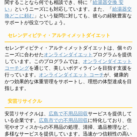
関することなら何でも相談でき、特に「
給湯器交換 安
い
」というニーズにも対応しています。また、「
給湯器交
換どこに頼む
」という疑問に対しても、彼らの経験豊富な
サポートが役立つでしょう。
セレンディピティ・アルティメットダイエット
セレンディピティ・アルティメットダイエットは、個々の
ニーズに合わせた
オンラインダイエット
プログラムを提供
しています。このプログラムでは、
オンラインダイエット
コーチング
を通じて、美しいボディラインを目指す支援を
行っています。
オンラインダイエット コーチ
が、健康的
かつ効果的な体重管理をサポートし、理想の体型達成を目
指します。
安芸リサイクル
安芸リサイクルは、
広島で不用品回収
サービスを提供して
いる企業です。
広島市での不用品回収
に特化しており、住
宅やオフィスからの不用品の処理、清掃、遺品整理など、
多様なサービスを提供しています。迅速かつ信頼性の高い