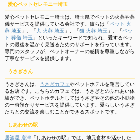
愛心ペットセレモニー埼玉
愛心ペットセレモニー埼玉は、埼玉県でペットの火葬や葬
儀サービスを提供している会社です。彼らは「
ペット 火
葬 埼玉
」、「
犬 火葬 埼玉
」、「
猫 火葬 埼玉
」、「
ペッ
ト 葬儀 埼玉
」といったキーワードで知られ、愛するペッ
トの最後を温かく見送るためのサポートを行っています。
専門のスタッフが、ペットオーナーの感情を尊重しながら
丁寧なサービスを提供します。
うさぎさん
うさぎさんは、
うさぎカフェ
やペットホテルを運営してい
るお店です。こちらのカフェでは、うさぎとのふれあい体
験ができ、ペットホテルとしてはうさぎやその他の小動物
の一時預かりサービスを提供しています。愛らしいうさぎ
たちとの交流を楽しむことができるスポットです。
しあわせの駅
居酒屋 唐津
「しあわせの駅」では、地元食材を活かした