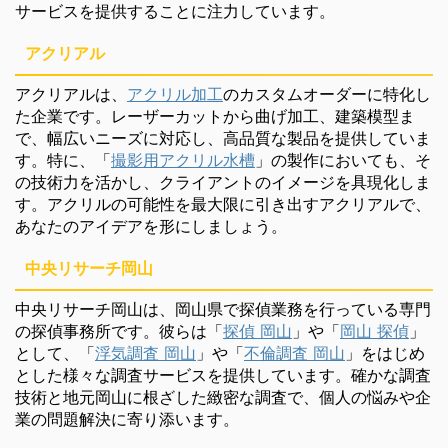
サービスを提供することに注力しています。
アクリアル
アクリアルは、
アクリル加工
のカスタムオーダーに特化し
た企業です。レーザーカットから曲げ加工、建築模型ま
で、幅広いニーズに対応し、高品質な製品を提供していま
す。特に、「
撮影用アクリル水槽
」の製作においても、そ
の技術力を活かし、クライアントのイメージを具現化しま
す。アクリルの可能性を最大限に引き出すアクリアルで、
あなたのアイデアを形にしましょう。
中央リサーチ岡山
中央リサーチ岡山は、岡山県で探偵業務を行っている専門
の探偵事務所です。彼らは「
探偵 岡山
」や「
岡山 探偵
」
として、「
浮気調査 岡山
」や「
不倫調査 岡山
」をはじめ
とした様々な調査サービスを提供しています。確かな調査
技術と地元岡山に根ざした緻密な調査で、個人の悩みや企
業の問題解決に寄り添います。