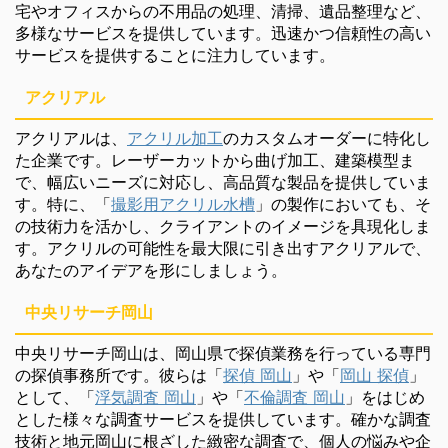
宅やオフィスからの不用品の処理、清掃、遺品整理など、
多様なサービスを提供しています。迅速かつ信頼性の高い
サービスを提供することに注力しています。
アクリアル
アクリアルは、
アクリル加工
のカスタムオーダーに特化し
た企業です。レーザーカットから曲げ加工、建築模型ま
で、幅広いニーズに対応し、高品質な製品を提供していま
す。特に、「
撮影用アクリル水槽
」の製作においても、そ
の技術力を活かし、クライアントのイメージを具現化しま
す。アクリルの可能性を最大限に引き出すアクリアルで、
あなたのアイデアを形にしましょう。
中央リサーチ岡山
中央リサーチ岡山は、岡山県で探偵業務を行っている専門
の探偵事務所です。彼らは「
探偵 岡山
」や「
岡山 探偵
」
として、「
浮気調査 岡山
」や「
不倫調査 岡山
」をはじめ
とした様々な調査サービスを提供しています。確かな調査
技術と地元岡山に根ざした緻密な調査で、個人の悩みや企