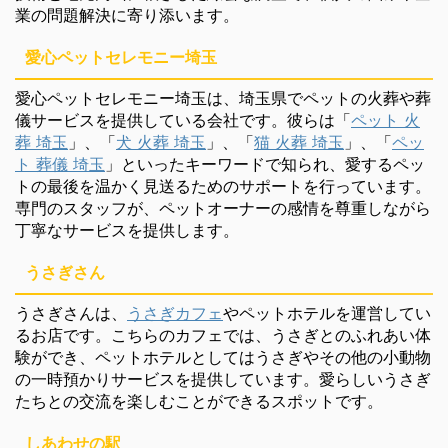
業の問題解決に寄り添います。
愛心ペットセレモニー埼玉
愛心ペットセレモニー埼玉は、埼玉県でペットの火葬や葬
儀サービスを提供している会社です。彼らは「
ペット 火
葬 埼玉
」、「
犬 火葬 埼玉
」、「
猫 火葬 埼玉
」、「
ペッ
ト 葬儀 埼玉
」といったキーワードで知られ、愛するペッ
トの最後を温かく見送るためのサポートを行っています。
専門のスタッフが、ペットオーナーの感情を尊重しながら
丁寧なサービスを提供します。
うさぎさん
うさぎさんは、
うさぎカフェ
やペットホテルを運営してい
るお店です。こちらのカフェでは、うさぎとのふれあい体
験ができ、ペットホテルとしてはうさぎやその他の小動物
の一時預かりサービスを提供しています。愛らしいうさぎ
たちとの交流を楽しむことができるスポットです。
しあわせの駅