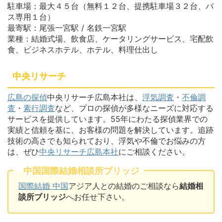
駐車場：最大４５台（無料１２台、提携駐車場３２台、バ
ス専用１台）
最寄駅：尾張一宮駅 / 名鉄一宮駅
業種：結婚式場、飲食店、ケータリングサービス、宅配飲
食、ビジネスホテル、ホテル、料理仕出し
中央リサーチ
広島の探偵
中央リサーチ広島本社は、
浮気調査
・
不倫調
査
・
素行調査
など、プロの探偵が多様なニーズに対応する
サービスを提供しています。55年にわたる探偵業界での
実績と信頼を基に、お客様の問題を解決しています。追跡
技術の高さでも知られており、浮気や不倫でお悩みの方
は、ぜひ
中央リサーチ広島本社
にご相談ください。
中国国際結婚相談所ブリッジ
国際結婚 中国
アジア人との結婚のご相談なら
結婚相
談所ブリッジ
へお任せ下さい。