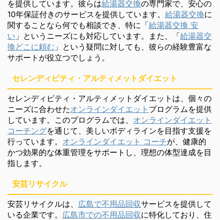
を提供しています。彼らは
給湯器交換
の専門家で、安心の
10年保証付きのサービスを提供しています。
給湯器交換
に
関することなら何でも相談でき、特に「
給湯器交換 安
い
」というニーズにも対応しています。また、「
給湯器交
換どこに頼む
」という疑問に対しても、彼らの経験豊富な
サポートが役立つでしょう。
セレンディピティ・アルティメットダイエット
セレンディピティ・アルティメットダイエットは、個々の
ニーズに合わせた
オンラインダイエット
プログラムを提供
しています。このプログラムでは、
オンラインダイエット
コーチング
を通じて、美しいボディラインを目指す支援を
行っています。
オンラインダイエット コーチ
が、健康的
かつ効果的な体重管理をサポートし、理想の体型達成を目
指します。
安芸リサイクル
安芸リサイクルは、
広島で不用品回収
サービスを提供して
いる企業です。
広島市での不用品回収
に特化しており、住