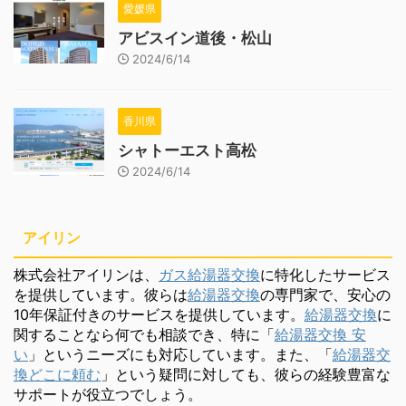
愛媛県
アビスイン道後・松山
2024/6/14
香川県
シャトーエスト高松
2024/6/14
アイリン
株式会社アイリンは、
ガス給湯器交換
に特化したサービス
を提供しています。彼らは
給湯器交換
の専門家で、安心の
10年保証付きのサービスを提供しています。
給湯器交換
に
関することなら何でも相談でき、特に「
給湯器交換 安
い
」というニーズにも対応しています。また、「
給湯器交
換どこに頼む
」という疑問に対しても、彼らの経験豊富な
サポートが役立つでしょう。