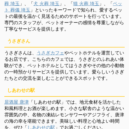
葬 埼玉
」、「
犬 火葬 埼玉
」、「
猫 火葬 埼玉
」、「
ペッ
ト 葬儀 埼玉
」といったキーワードで知られ、愛するペッ
トの最後を温かく見送るためのサポートを行っています。
専門のスタッフが、ペットオーナーの感情を尊重しながら
丁寧なサービスを提供します。
うさぎさん
うさぎさんは、
うさぎカフェ
やペットホテルを運営してい
るお店です。こちらのカフェでは、うさぎとのふれあい体
験ができ、ペットホテルとしてはうさぎやその他の小動物
の一時預かりサービスを提供しています。愛らしいうさぎ
たちとの交流を楽しむことができるスポットです。
しあわせの駅
居酒屋 唐津
「しあわせの駅」では、地元食材を活かした
和風料理とお酒が楽しめます。小さな駅舎のような温かい
雰囲気の中、名物の凍結レモンサワーやアジフライ、唐津
の海の幸を堪能できます。美味しい料理と心地よい時間
を、ぜひ「
しあわせの駅
」でお過ごしください。