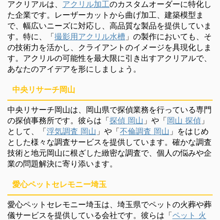
アクリアルは、
アクリル加工
のカスタムオーダーに特化し
た企業です。レーザーカットから曲げ加工、建築模型ま
で、幅広いニーズに対応し、高品質な製品を提供していま
す。特に、「
撮影用アクリル水槽
」の製作においても、そ
の技術力を活かし、クライアントのイメージを具現化しま
す。アクリルの可能性を最大限に引き出すアクリアルで、
あなたのアイデアを形にしましょう。
中央リサーチ岡山
中央リサーチ岡山は、岡山県で探偵業務を行っている専門
の探偵事務所です。彼らは「
探偵 岡山
」や「
岡山 探偵
」
として、「
浮気調査 岡山
」や「
不倫調査 岡山
」をはじめ
とした様々な調査サービスを提供しています。確かな調査
技術と地元岡山に根ざした緻密な調査で、個人の悩みや企
業の問題解決に寄り添います。
愛心ペットセレモニー埼玉
愛心ペットセレモニー埼玉は、埼玉県でペットの火葬や葬
儀サービスを提供している会社です。彼らは「
ペット 火