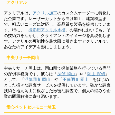
アクリアル
アクリアルは、
アクリル加工
のカスタムオーダーに特化し
た企業です。レーザーカットから曲げ加工、建築模型ま
で、幅広いニーズに対応し、高品質な製品を提供していま
す。特に、「
撮影用アクリル水槽
」の製作においても、そ
の技術力を活かし、クライアントのイメージを具現化しま
す。アクリルの可能性を最大限に引き出すアクリアルで、
あなたのアイデアを形にしましょう。
中央リサーチ岡山
中央リサーチ岡山は、岡山県で探偵業務を行っている専門
の探偵事務所です。彼らは「
探偵 岡山
」や「
岡山 探偵
」
として、「
浮気調査 岡山
」や「
不倫調査 岡山
」をはじめ
とした様々な調査サービスを提供しています。確かな調査
技術と地元岡山に根ざした緻密な調査で、個人の悩みや企
業の問題解決に寄り添います。
愛心ペットセレモニー埼玉