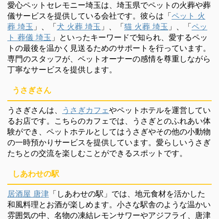
愛心ペットセレモニー埼玉は、埼玉県でペットの火葬や葬
儀サービスを提供している会社です。彼らは「
ペット 火
葬 埼玉
」、「
犬 火葬 埼玉
」、「
猫 火葬 埼玉
」、「
ペッ
ト 葬儀 埼玉
」といったキーワードで知られ、愛するペッ
トの最後を温かく見送るためのサポートを行っています。
専門のスタッフが、ペットオーナーの感情を尊重しながら
丁寧なサービスを提供します。
うさぎさん
うさぎさんは、
うさぎカフェ
やペットホテルを運営してい
るお店です。こちらのカフェでは、うさぎとのふれあい体
験ができ、ペットホテルとしてはうさぎやその他の小動物
の一時預かりサービスを提供しています。愛らしいうさぎ
たちとの交流を楽しむことができるスポットです。
しあわせの駅
居酒屋 唐津
「しあわせの駅」では、地元食材を活かした
和風料理とお酒が楽しめます。小さな駅舎のような温かい
雰囲気の中、名物の凍結レモンサワーやアジフライ、唐津