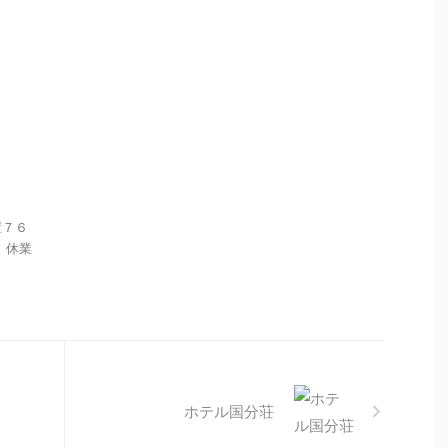
置７６
： 休業
ホテル国分荘