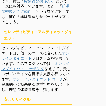
でき、特に「
給湯器交換 安い
」というニ
ーズにも対応しています。また、「
給湯
器交換どこに頼む
」という疑問に対して
も、彼らの経験豊富なサポートが役立つ
でしょう。
セレンディピティ・アルティメットダイ
エット
セレンディピティ・アルティメットダイ
エットは、個々のニーズに合わせた
オン
ラインダイエット
プログラムを提供して
います。このプログラムでは、
オンライ
ンダイエット コーチング
を通じて、美し
いボディラインを目指す支援を行ってい
ます。
オンラインダイエット コーチ
が、
健康的かつ効果的な体重管理をサポート
し、理想の体型達成を目指します。
安芸リサイクル