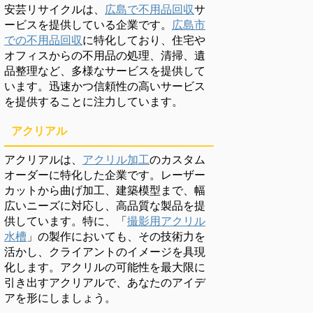
安芸リサイクルは、
広島で不用品回収
サ
ービスを提供している企業です。
広島市
での不用品回収
に特化しており、住宅や
オフィスからの不用品の処理、清掃、遺
品整理など、多様なサービスを提供して
います。迅速かつ信頼性の高いサービス
を提供することに注力しています。
アクリアル
アクリアルは、
アクリル加工
のカスタム
オーダーに特化した企業です。レーザー
カットから曲げ加工、建築模型まで、幅
広いニーズに対応し、高品質な製品を提
供しています。特に、「
撮影用アクリル
水槽
」の製作においても、その技術力を
活かし、クライアントのイメージを具現
化します。アクリルの可能性を最大限に
引き出すアクリアルで、あなたのアイデ
アを形にしましょう。