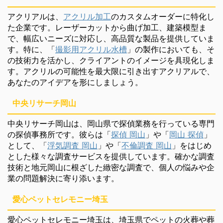
アクリアルは、
アクリル加工
のカスタムオーダーに特化し
た企業です。レーザーカットから曲げ加工、建築模型ま
で、幅広いニーズに対応し、高品質な製品を提供していま
す。特に、「
撮影用アクリル水槽
」の製作においても、そ
の技術力を活かし、クライアントのイメージを具現化しま
す。アクリルの可能性を最大限に引き出すアクリアルで、
あなたのアイデアを形にしましょう。
中央リサーチ岡山
中央リサーチ岡山は、岡山県で探偵業務を行っている専門
の探偵事務所です。彼らは「
探偵 岡山
」や「
岡山 探偵
」
として、「
浮気調査 岡山
」や「
不倫調査 岡山
」をはじめ
とした様々な調査サービスを提供しています。確かな調査
技術と地元岡山に根ざした緻密な調査で、個人の悩みや企
業の問題解決に寄り添います。
愛心ペットセレモニー埼玉
愛心ペットセレモニー埼玉は、埼玉県でペットの火葬や葬