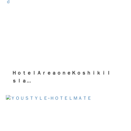
ＨｏｔｅｌＡｒｅａｏｎｅＫｏｓｈｉｋｉＩ
ｓｌａ...