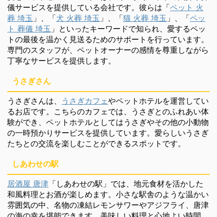
儀サービスを提供している会社です。彼らは「
ペット 火
葬 埼玉
」、「
犬 火葬 埼玉
」、「
猫 火葬 埼玉
」、「
ペッ
ト 葬儀 埼玉
」といったキーワードで知られ、愛するペッ
トの最後を温かく見送るためのサポートを行っています。
専門のスタッフが、ペットオーナーの感情を尊重しながら
丁寧なサービスを提供します。
うさぎさん
うさぎさんは、
うさぎカフェ
やペットホテルを運営してい
るお店です。こちらのカフェでは、うさぎとのふれあい体
験ができ、ペットホテルとしてはうさぎやその他の小動物
の一時預かりサービスを提供しています。愛らしいうさぎ
たちとの交流を楽しむことができるスポットです。
しあわせの駅
居酒屋 唐津
「しあわせの駅」では、地元食材を活かした
和風料理とお酒が楽しめます。小さな駅舎のような温かい
雰囲気の中、名物の凍結レモンサワーやアジフライ、唐津
の海の幸を堪能できます。美味しい料理と心地よい時間