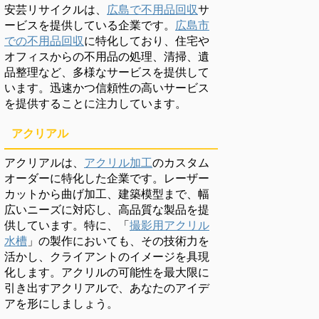
安芸リサイクルは、
広島で不用品回収
サ
ービスを提供している企業です。
広島市
での不用品回収
に特化しており、住宅や
オフィスからの不用品の処理、清掃、遺
品整理など、多様なサービスを提供して
います。迅速かつ信頼性の高いサービス
を提供することに注力しています。
アクリアル
アクリアルは、
アクリル加工
のカスタム
オーダーに特化した企業です。レーザー
カットから曲げ加工、建築模型まで、幅
広いニーズに対応し、高品質な製品を提
供しています。特に、「
撮影用アクリル
水槽
」の製作においても、その技術力を
活かし、クライアントのイメージを具現
化します。アクリルの可能性を最大限に
引き出すアクリアルで、あなたのアイデ
アを形にしましょう。