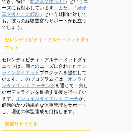
でき、特に「
給湯器交換 安い
」というニ
ーズにも対応しています。また、「
給湯
器交換どこに頼む
」という疑問に対して
も、彼らの経験豊富なサポートが役立つ
でしょう。
セレンディピティ・アルティメットダイ
エット
セレンディピティ・アルティメットダイ
エットは、個々のニーズに合わせた
オン
ラインダイエット
プログラムを提供して
います。このプログラムでは、
オンライ
ンダイエット コーチング
を通じて、美し
いボディラインを目指す支援を行ってい
ます。
オンラインダイエット コーチ
が、
健康的かつ効果的な体重管理をサポート
し、理想の体型達成を目指します。
安芸リサイクル