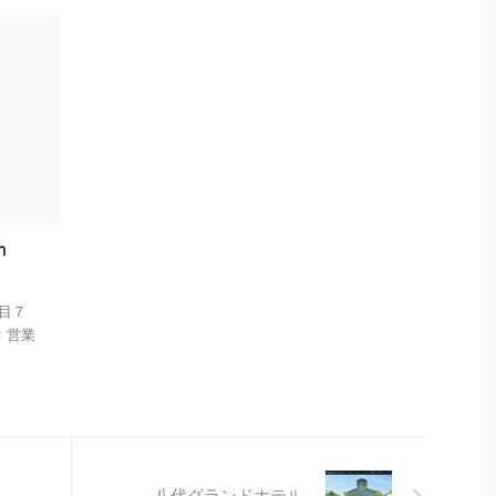
ｈ
丁目７
: 営業
八代グランドホテル