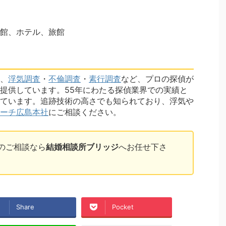
館、ホテル、旅館
、
浮気調査
・
不倫調査
・
素行調査
など、プロの探偵が
提供しています。55年にわたる探偵業界での実績と
ています。追跡技術の高さでも知られており、浮気や
ーチ広島本社
にご相談ください。
のご相談なら
結婚相談所ブリッジ
へお任せ下さ
Share
Pocket