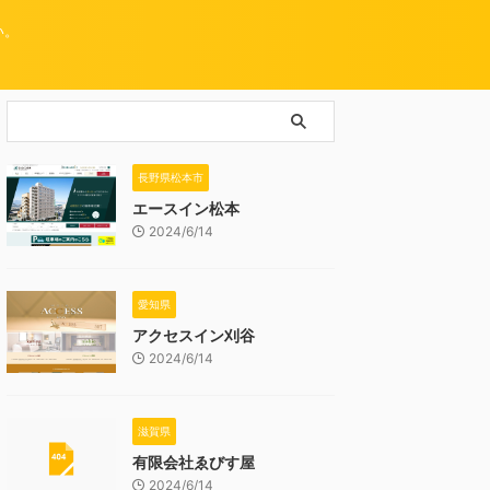
い。
長野県松本市
エースイン松本
2024/6/14
愛知県
アクセスイン刈谷
2024/6/14
滋賀県
有限会社ゑびす屋
2024/6/14