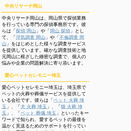
中央リサーチ岡山
中央リサーチ岡山は、岡山県で探偵業務
を行っている専門の探偵事務所です。彼
らは「
探偵 岡山
」や「
岡山 探偵
」とし
て、「
浮気調査 岡山
」や「
不倫調査 岡
山
」をはじめとした様々な調査サービス
を提供しています。確かな調査技術と地
元岡山に根ざした緻密な調査で、個人の
悩みや企業の問題解決に寄り添います。
愛心ペットセレモニー埼玉
愛心ペットセレモニー埼玉は、埼玉県で
ペットの火葬や葬儀サービスを提供して
いる会社です。彼らは「
ペット 火葬 埼
玉
」、「
犬 火葬 埼玉
」、「
猫 火葬 埼
玉
」、「
ペット 葬儀 埼玉
」といったキー
ワードで知られ、愛するペットの最後を
温かく見送るためのサポートを行ってい