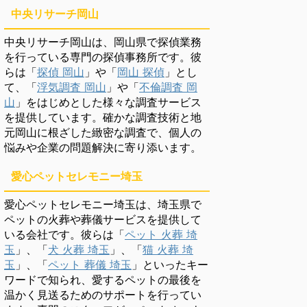
中央リサーチ岡山
中央リサーチ岡山は、岡山県で探偵業務
を行っている専門の探偵事務所です。彼
らは「
探偵 岡山
」や「
岡山 探偵
」とし
て、「
浮気調査 岡山
」や「
不倫調査 岡
山
」をはじめとした様々な調査サービス
を提供しています。確かな調査技術と地
元岡山に根ざした緻密な調査で、個人の
悩みや企業の問題解決に寄り添います。
愛心ペットセレモニー埼玉
愛心ペットセレモニー埼玉は、埼玉県で
ペットの火葬や葬儀サービスを提供して
いる会社です。彼らは「
ペット 火葬 埼
玉
」、「
犬 火葬 埼玉
」、「
猫 火葬 埼
玉
」、「
ペット 葬儀 埼玉
」といったキー
ワードで知られ、愛するペットの最後を
温かく見送るためのサポートを行ってい