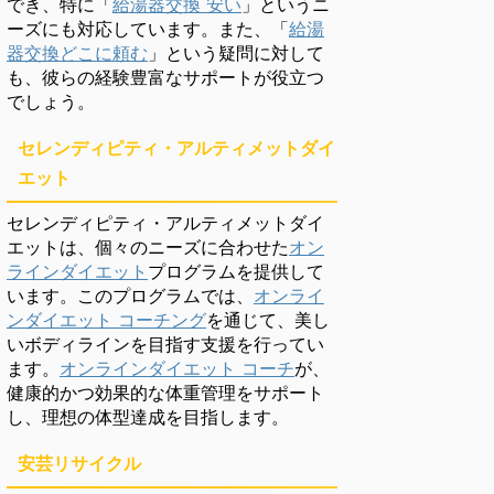
でき、特に「
給湯器交換 安い
」というニ
ーズにも対応しています。また、「
給湯
器交換どこに頼む
」という疑問に対して
も、彼らの経験豊富なサポートが役立つ
でしょう。
セレンディピティ・アルティメットダイ
エット
セレンディピティ・アルティメットダイ
エットは、個々のニーズに合わせた
オン
ラインダイエット
プログラムを提供して
います。このプログラムでは、
オンライ
ンダイエット コーチング
を通じて、美し
いボディラインを目指す支援を行ってい
ます。
オンラインダイエット コーチ
が、
健康的かつ効果的な体重管理をサポート
し、理想の体型達成を目指します。
安芸リサイクル