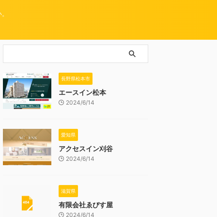
い。
長野県松本市
エースイン松本
2024/6/14
愛知県
アクセスイン刈谷
2024/6/14
滋賀県
有限会社ゑびす屋
2024/6/14