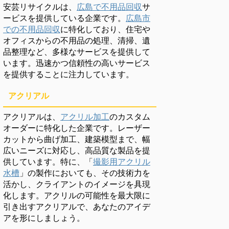
安芸リサイクルは、
広島で不用品回収
サ
ービスを提供している企業です。
広島市
での不用品回収
に特化しており、住宅や
オフィスからの不用品の処理、清掃、遺
品整理など、多様なサービスを提供して
います。迅速かつ信頼性の高いサービス
を提供することに注力しています。
アクリアル
アクリアルは、
アクリル加工
のカスタム
オーダーに特化した企業です。レーザー
カットから曲げ加工、建築模型まで、幅
広いニーズに対応し、高品質な製品を提
供しています。特に、「
撮影用アクリル
水槽
」の製作においても、その技術力を
活かし、クライアントのイメージを具現
化します。アクリルの可能性を最大限に
引き出すアクリアルで、あなたのアイデ
アを形にしましょう。