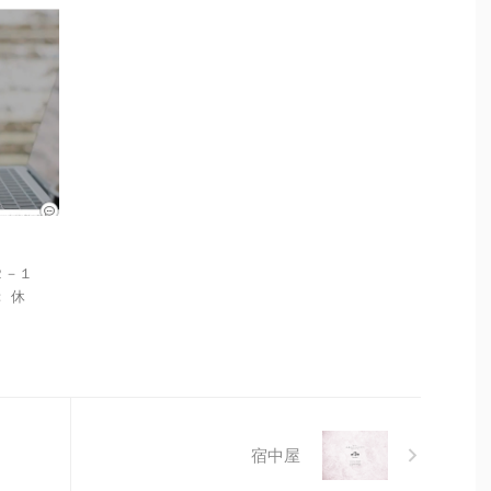
２－１
： 休
宿中屋