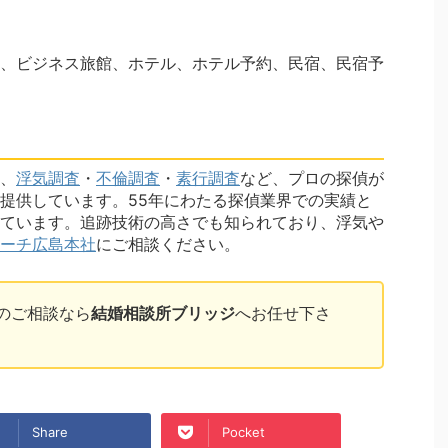
、ビジネス旅館、ホテル、ホテル予約、民宿、民宿予
、
浮気調査
・
不倫調査
・
素行調査
など、プロの探偵が
提供しています。55年にわたる探偵業界での実績と
ています。追跡技術の高さでも知られており、浮気や
ーチ広島本社
にご相談ください。
のご相談なら
結婚相談所ブリッジ
へお任せ下さ
Share
Pocket