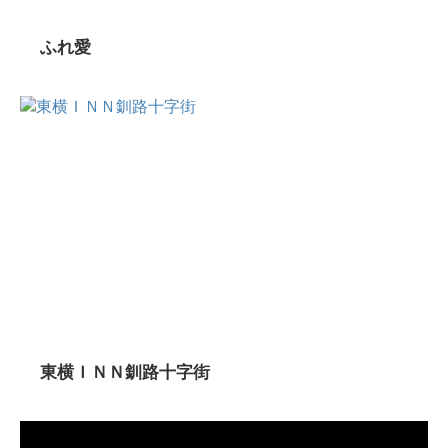
ふれ愛
東横ＩＮＮ釧路十字街