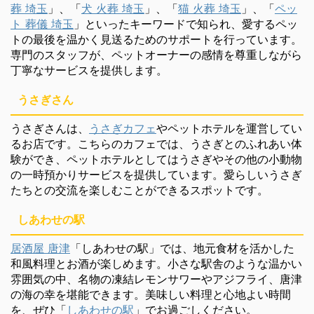
葬 埼玉
」、「
犬 火葬 埼玉
」、「
猫 火葬 埼玉
」、「
ペッ
ト 葬儀 埼玉
」といったキーワードで知られ、愛するペッ
トの最後を温かく見送るためのサポートを行っています。
専門のスタッフが、ペットオーナーの感情を尊重しながら
丁寧なサービスを提供します。
うさぎさん
うさぎさんは、
うさぎカフェ
やペットホテルを運営してい
るお店です。こちらのカフェでは、うさぎとのふれあい体
験ができ、ペットホテルとしてはうさぎやその他の小動物
の一時預かりサービスを提供しています。愛らしいうさぎ
たちとの交流を楽しむことができるスポットです。
しあわせの駅
居酒屋 唐津
「しあわせの駅」では、地元食材を活かした
和風料理とお酒が楽しめます。小さな駅舎のような温かい
雰囲気の中、名物の凍結レモンサワーやアジフライ、唐津
の海の幸を堪能できます。美味しい料理と心地よい時間
を、ぜひ「
しあわせの駅
」でお過ごしください。