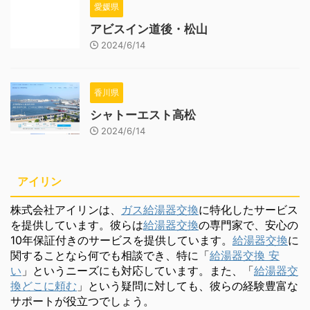
愛媛県
アビスイン道後・松山
2024/6/14
香川県
シャトーエスト高松
2024/6/14
アイリン
株式会社アイリンは、
ガス給湯器交換
に特化したサービス
を提供しています。彼らは
給湯器交換
の専門家で、安心の
10年保証付きのサービスを提供しています。
給湯器交換
に
関することなら何でも相談でき、特に「
給湯器交換 安
い
」というニーズにも対応しています。また、「
給湯器交
換どこに頼む
」という疑問に対しても、彼らの経験豊富な
サポートが役立つでしょう。