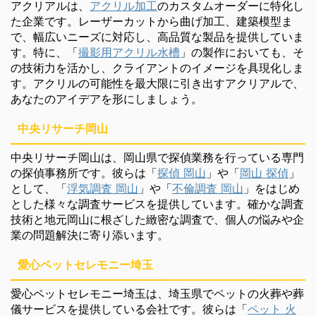
アクリアルは、
アクリル加工
のカスタムオーダーに特化し
た企業です。レーザーカットから曲げ加工、建築模型ま
で、幅広いニーズに対応し、高品質な製品を提供していま
す。特に、「
撮影用アクリル水槽
」の製作においても、そ
の技術力を活かし、クライアントのイメージを具現化しま
す。アクリルの可能性を最大限に引き出すアクリアルで、
あなたのアイデアを形にしましょう。
中央リサーチ岡山
中央リサーチ岡山は、岡山県で探偵業務を行っている専門
の探偵事務所です。彼らは「
探偵 岡山
」や「
岡山 探偵
」
として、「
浮気調査 岡山
」や「
不倫調査 岡山
」をはじめ
とした様々な調査サービスを提供しています。確かな調査
技術と地元岡山に根ざした緻密な調査で、個人の悩みや企
業の問題解決に寄り添います。
愛心ペットセレモニー埼玉
愛心ペットセレモニー埼玉は、埼玉県でペットの火葬や葬
儀サービスを提供している会社です。彼らは「
ペット 火